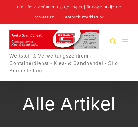
Skip
Für Infos & Anfragen: 0 56 71 - 14 71
|
firma@grandjot.de
to
Impressum
Datenschutzerklärung
content
Wertstoff & Verwertungszentrum -
Containerdienst - Kies- & Sandhandel - Silo
Bereitstellung
Alle Artikel