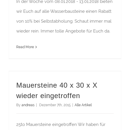
In der Woche vom 08.01.2018 - 13.01.2018 bieten
wir Euch auf alle Wasserbausteine einen Rabatt
von 10% bei Selbstabholung. Schaut immer mal
wieder rein. Immer tolle Angebote für Euch da.
Read More
Mauersteine 40 x 30 x X wieder eingetroffen
Mauersteine 40 x 30 x X
wieder eingetroffen
By
andreas
|
Dezember 7th, 2015
|
Alle Artikel
25to Mauersteine eingetroffen Wir haben für