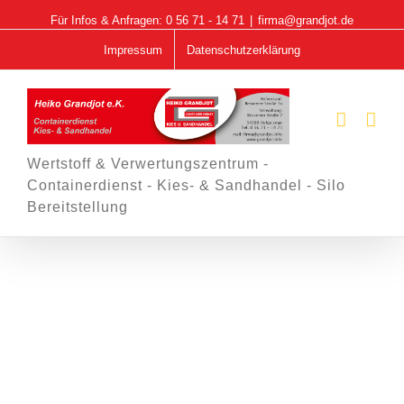
Skip
Für Infos & Anfragen: 0 56 71 - 14 71
|
firma@grandjot.de
to
Impressum
Datenschutzerklärung
content
Wertstoff & Verwertungszentrum -
Containerdienst - Kies- & Sandhandel - Silo
Bereitstellung