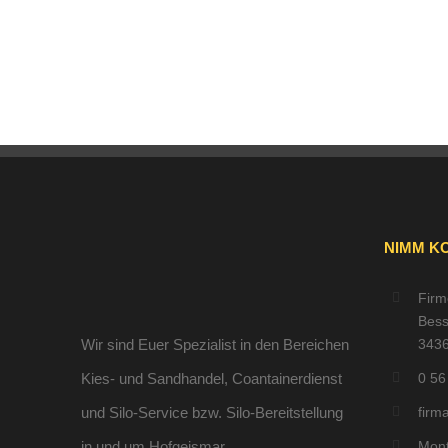
NIMM K
Firm
Bess
Wir sind Euer Spezialist in den Bereichen
3436
Kies- und Sandhandel, Coantainerdienst
0 56
und Silo-Service bzw. Silo-Bereitstellung
firm
in und um Hofgeismar.
Mont