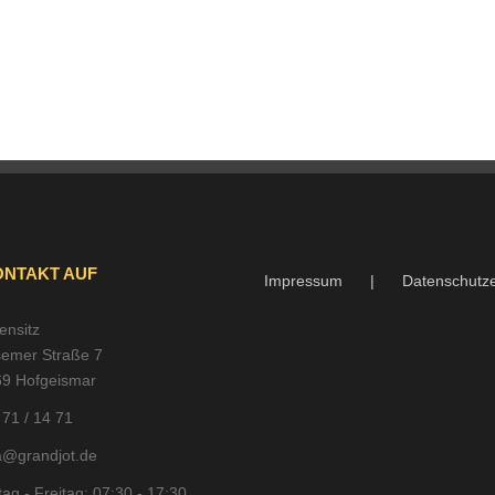
ONTAKT AUF
Impressum
Datenschutze
ensitz
emer Straße 7
9 Hofgeismar
 71 / 14 71
a@grandjot.de
ag - Freitag: 07:30 - 17:30